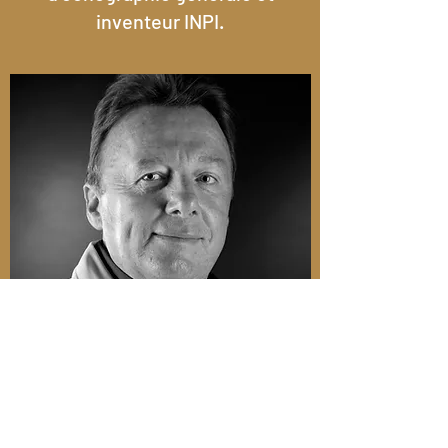
inventeur INPI.
Eric CHAVE
Eric Chave, Masseur-